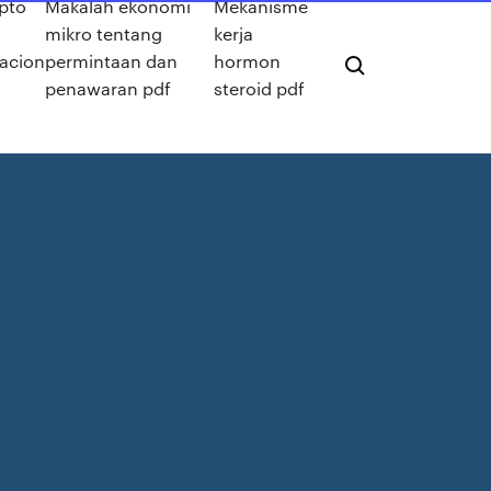
pto
Makalah ekonomi
Mekanisme
mikro tentang
kerja
acion
permintaan dan
hormon
penawaran pdf
steroid pdf