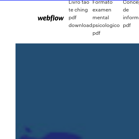
Livro tao
Formato
Conce
te ching
examen
de
pdf
mental
inform
download
psicologico
pdf
pdf