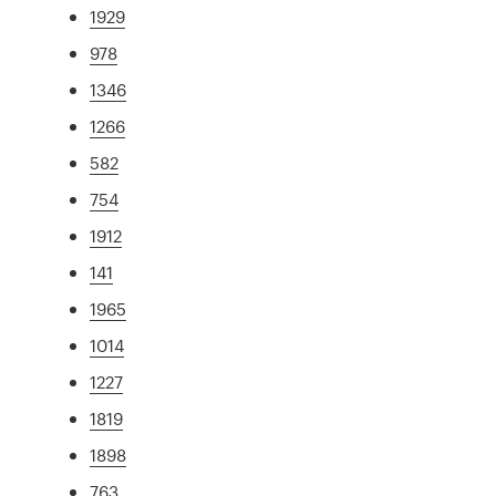
1929
978
1346
1266
582
754
1912
141
1965
1014
1227
1819
1898
763