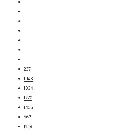
237
1948
1834
1772
1456
562
1148