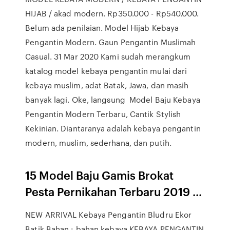
HIJAB / akad modern. Rp350.000 - Rp540.000.
Belum ada penilaian. Model Hijab Kebaya
Pengantin Modern. Gaun Pengantin Muslimah
Casual. 31 Mar 2020 Kami sudah merangkum
katalog model kebaya pengantin mulai dari
kebaya muslim, adat Batak, Jawa, dan masih
banyak lagi. Oke, langsung Model Baju Kebaya
Pengantin Modern Terbaru, Cantik Stylish
Kekinian. Diantaranya adalah kebaya pengantin
modern, muslim, sederhana, dan putih.
15 Model Baju Gamis Brokat
Pesta Pernikahan Terbaru 2019 ...
NEW ARRIVAL Kebaya Pengantin Bludru Ekor
Batik Bahan : bahan kebaya KEBAYA PENGANTIN