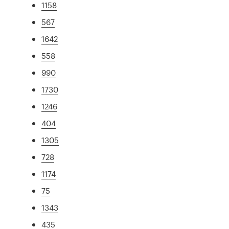
1158
567
1642
558
990
1730
1246
404
1305
728
1174
75
1343
435