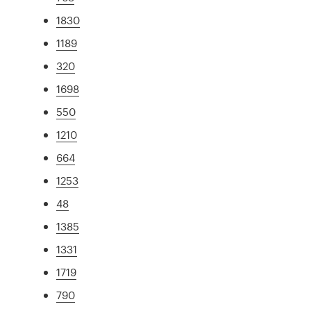
1830
1189
320
1698
550
1210
664
1253
48
1385
1331
1719
790