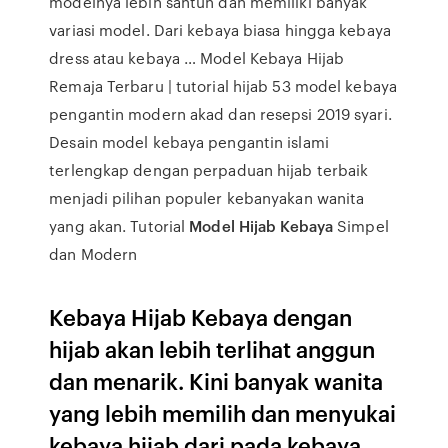
modelnya lebih santun dan memiliki banyak
variasi model. Dari kebaya biasa hingga kebaya
dress atau kebaya … Model Kebaya Hijab
Remaja Terbaru | tutorial hijab 53 model kebaya
pengantin modern akad dan resepsi 2019 syari.
Desain model kebaya pengantin islami
terlengkap dengan perpaduan hijab terbaik
menjadi pilihan populer kebanyakan wanita
yang akan. Tutorial
Model Hijab Kebaya
Simpel
dan Modern
Kebaya Hijab Kebaya dengan
hijab akan lebih terlihat anggun
dan menarik. Kini banyak wanita
yang lebih memilih dan menyukai
kebaya hijab dari pada kebaya