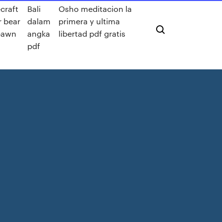
craft
Bali
Osho meditacion la
r bear
dalam
primera y ultima
pawn
angka
libertad pdf gratis
pdf