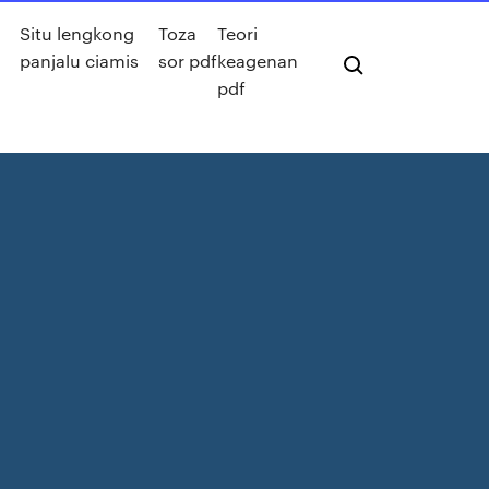
Situ lengkong
Toza
Teori
panjalu ciamis
sor pdf
keagenan
pdf